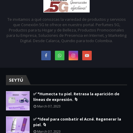
Te invitamos a qué conozcas la variedad de productos y servicios
que Conexión 5G te ofrece en nuestro portal. Perfumes 5G,
Productos para tu Hogar y de Belleza, Productos Promocionales
para tu Empresa, Soluciones de Presencia en Internet, y Marketing
Digital. Desde Calarca, Quindio para todo Colombia.
SEYTÚ
✅ *Humecta tu piel. Retrasa la aparición de
líneas de expresión. 🌀
March 07, 2023
✅ *Ideal para combatir el Acné. Regenerar la
piel. 🌀
March 07, 2023