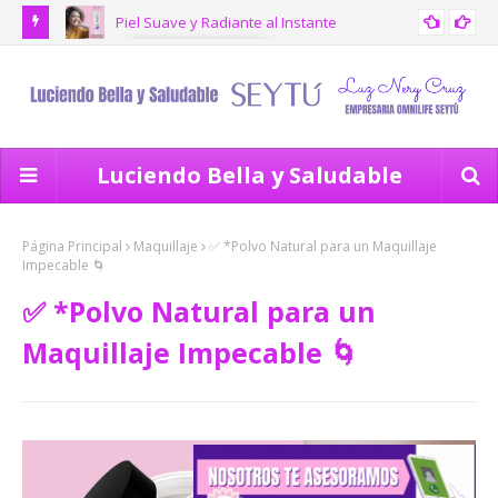
Piel Suave y Radiante al Instante
CUIDADO FACIAL
✅ *
exp
Luciendo Bella y Saludable
Página Principal
Maquillaje
✅ *Polvo Natural para un Maquillaje
Impecable 🌀
✅ *Polvo Natural para un
Maquillaje Impecable 🌀